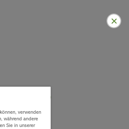
rbeiten
u können, verwenden
ch, während andere
en Sie in unserer